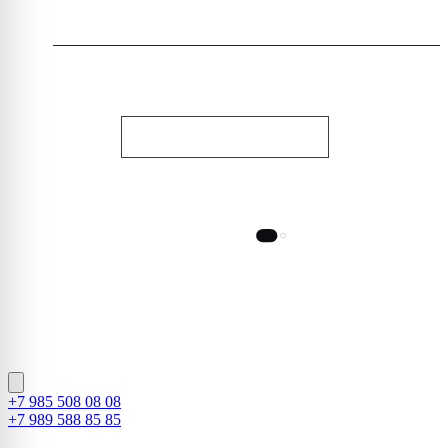
СВЯЗАТЬСЯ С НАМИ
НОЧНОЙ СТИЛЬ
© 2010-2026, Dauri Club. Все права защищены
Designed by Tamirlan
+7 985 508 08 08
+7 989 588 85 85