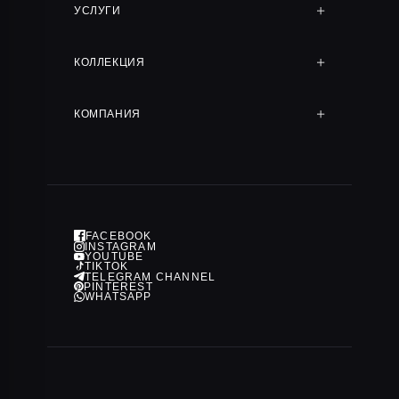
Цена по запросу
Цена по запросу
AUDEMARS PIGUET ROYAL
AUDEMARS PIGUET ROYAL
OAK VINTAGE
OAK OFFSHORE
CHRONOGRAPH
30 мм, Идеальное
42 мм
состояние, Только часы
Цена по запросу
Цена по запросу