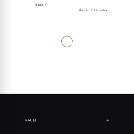
9.600
$
Цена по запросу
AUDEMARS PIGUET ROUND
AUDEMARS PIGUET ROUND
VINTAGE
VINTAGE
33 мм, Идеальное
34 мм, Идеальное
состояние, Только часы
состояние, Только часы