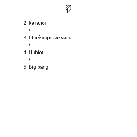
Главная
/
HUBLOT BIG BANG STEEL WHITE PAVE
КУПИТЬ
Каталог
/
Швейцарские часы
/
Hublot
/
Big bang