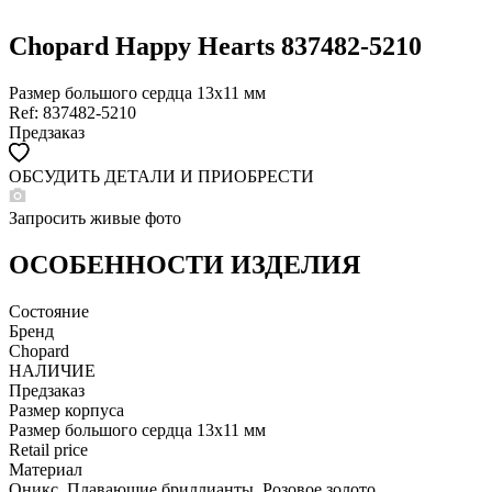
Chopard Happy Hearts 837482-5210
Размер большого сердца 13х11 мм
Ref: 837482-5210
Предзаказ
ОБСУДИТЬ ДЕТАЛИ И ПРИОБРЕСТИ
WHATSAPP
TELEGRAM
Запросить живые фото
DIRECT
ПОЗВОНИТЬ
ОСОБЕННОСТИ ИЗДЕЛИЯ
ЗАПРОС ЗВОНКА
Состояние
Бренд
Chopard
НАЛИЧИЕ
Предзаказ
Размер корпуса
Размер большого сердца 13х11 мм
Retail price
Материал
Оникс, Плавающие бриллианты, Розовое золото