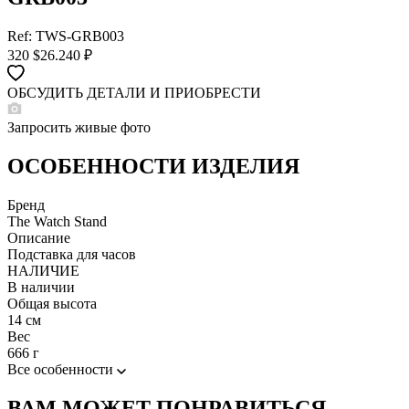
Ref: TWS-GRB003
320
$
26.240 ₽
ОБСУДИТЬ ДЕТАЛИ И ПРИОБРЕСТИ
WHATSAPP
TELEGRAM
Запросить живые фото
DIRECT
ПОЗВОНИТЬ
ОСОБЕННОСТИ ИЗДЕЛИЯ
ЗАПРОС ЗВОНКА
Бренд
The Watch Stand
Описание
Подставка для часов
НАЛИЧИЕ
В наличии
Общая высота
14 см
Вес
666 г
Все особенности
ВАМ МОЖЕТ ПОНРАВИТЬСЯ