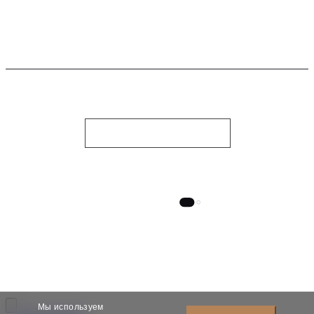
TIKTOK
TELEGRAM CHANNEL
PINTEREST
WHATSAPP
СВЯЗАТЬСЯ С НАМИ
НОЧНОЙ СТИЛЬ
© 2010-2026, Dauri Club. Все права защищены
Designed by Tamirlan
Мы используем