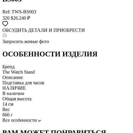
Ref: TWS-BS003
320
$
26.240 ₽
ОБСУДИТЬ ДЕТАЛИ И ПРИОБРЕСТИ
WHATSAPP
TELEGRAM
Запросить живые фото
DIRECT
ПОЗВОНИТЬ
ОСОБЕННОСТИ ИЗДЕЛИЯ
ЗАПРОС ЗВОНКА
Бренд
The Watch Stand
Описание
Подставка для часов
НАЛИЧИЕ
В наличии
Общая высота
14 см
Вес
666 г
Все особенности
ВАМ МОЖЕТ ПОНРАВИТЬСЯ