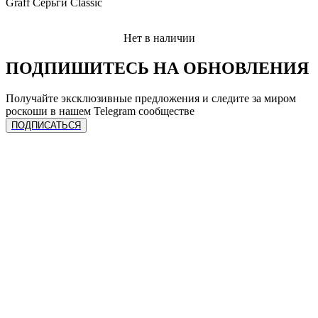
Graff Серьги Classic
Нет в наличии
ПОДПИШИТЕСЬ НА ОБНОВЛЕНИЯ
Получайте эксклюзивные предложения и следите за миром
роскоши в нашем Telegram сообществе
ПОДПИСАТЬСЯ
ЧАСЫ
Сделать предзаказ
УСЛУГИ
Спец. предложения
Каталог часов
Все бренды
Продать лот
Продать часы
КОЛЛЕКЦИЯ
Трейд-ин
Трейд-ин
Ремонт
Онлайн оценка
Rolex
Подписка на гарантию
КОМПАНИЯ
Audemar’s Piguet