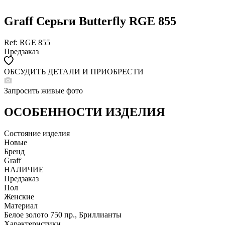
Graff Серьги Butterfly RGE 855
Ref: RGE 855
Предзаказ
ОБСУДИТЬ ДЕТАЛИ И ПРИОБРЕСТИ
WHATSAPP
TELEGRAM
Запросить живые фото
DIRECT
ПОЗВОНИТЬ
ОСОБЕННОСТИ ИЗДЕЛИЯ
ЗАПРОС ЗВОНКА
Состояние изделия
Новые
Бренд
Graff
НАЛИЧИЕ
Предзаказ
Пол
Женские
Материал
Белое золото 750 пр., Бриллианты
Характеристики