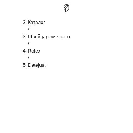
Главная
/
ROLEX DATEJUST EVEROSE ROLESOR
КУПИТЬ
Каталог
/
Швейцарские часы
/
Rolex
/
Datejust