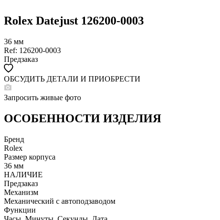
Rolex Datejust 126200-0003
36 мм
Ref: 126200-0003
Предзаказ
ОБСУДИТЬ ДЕТАЛИ И ПРИОБРЕСТИ
WHATSAPP
TELEGRAM
Запросить живые фото
DIRECT
ПОЗВОНИТЬ
ОСОБЕННОСТИ ИЗДЕЛИЯ
ЗАПРОС ЗВОНКА
Бренд
Rolex
Размер корпуса
36 мм
НАЛИЧИЕ
Предзаказ
Механизм
Механический с автоподзаводом
Функции
Часы, Минуты, Секунды, Дата