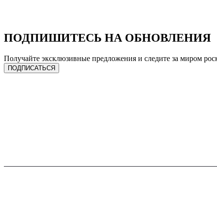
ПОДПИШИТЕСЬ НА ОБНОВЛЕНИЯ
Получайте эксклюзивные предложения и следите за миром рос
ПОДПИСАТЬСЯ
ЧАСЫ
УСЛУГИ
Сделать предзаказ
Продать лот
Спец. предложения
Трейд-ин
Каталог часов
Ремонт
Все бренды
Онлайн оценка
Продать часы
Подписка на гарантию
Трейд-ин
FACEBOOK
INSTAGRAM
YO