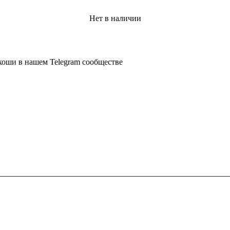
Нет в наличии
коши в нашем Telegram сообществе
КОЛЛЕКЦИЯ
КОМП
Rolex
О нас
Audemar's Piguet
Наши по
Patek Philippe
Политик
Richard Mille
Cartier
UTUBE
TIKTOK
TELEGRAM CH