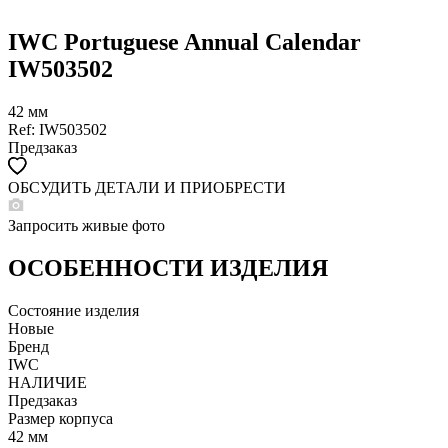
IWC Portuguese Annual Calendar
IW503502
42 мм
Ref: IW503502
Предзаказ
ОБСУДИТЬ ДЕТАЛИ И ПРИОБРЕСТИ
WHATSAPP
TELEGRAM
Запросить живые фото
DIRECT
ПОЗВОНИТЬ
ОСОБЕННОСТИ ИЗДЕЛИЯ
ЗАПРОС ЗВОНКА
Состояние изделия
Новые
Бренд
IWC
НАЛИЧИЕ
Предзаказ
Размер корпуса
42 мм