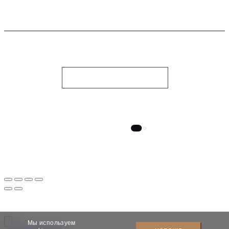
WHATSAPP
СВЯЗАТЬСЯ С НАМИ
НОЧНОЙ СТИЛЬ
© 2010-2026, Dauri Club. Все права защищены
Designed by Tamirlan
Мы используем