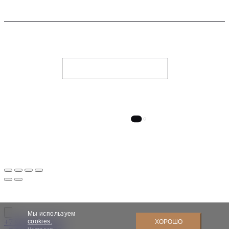
СВЯЗАТЬСЯ С НАМИ
НОЧНОЙ СТИЛЬ
© 2010-2026, Dauri Club. Все права защищены
Designed by Tamirlan
Мы используем
cookies.
+7 985 508 08 08
ХОРОШО