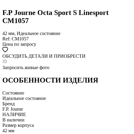
F.P Journe Octa Sport S Linesport
CM1057
42 мм, Идеальное состояние
Ref: CM1057
Цена по запросу
ОБСУДИТЬ ДЕТАЛИ И ПРИОБРЕСТИ
WHATSAPP
TELEGRAM
Запросить живые фото
DIRECT
ПОЗВОНИТЬ
ОСОБЕННОСТИ ИЗДЕЛИЯ
ЗАПРОС ЗВОНКА
Состояние
Идеальное состояние
Бренд
F.P. Journe
НАЛИЧИЕ
В наличии
Размер корпуса
42 мм