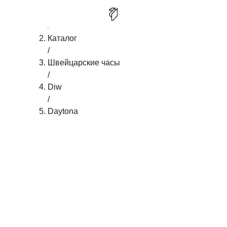
Главная
/
DIW DAYTONA AVIA BLACK
КУПИТЬ
Каталог
/
Швейцарские часы
/
Diw
/
Daytona