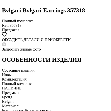
Bvlgari Bvlgari Earrings 357318
Полный комплект
Ref: 357318
Предзаказ
ОБСУДИТЬ ДЕТАЛИ И ПРИОБРЕСТИ
WHATSAPP
TELEGRAM
Запросить живые фото
DIRECT
ПОЗВОНИТЬ
ОСОБЕННОСТИ ИЗДЕЛИЯ
ЗАПРОС ЗВОНКА
Состояние изделия
Новые
Комплектация
Полный комплект
НАЛИЧИЕ
Предзаказ
Бренд
Bvlgari
Материал
Бриллианты, Розовое золото