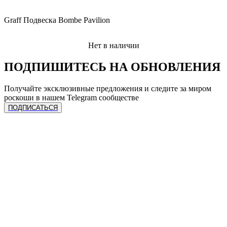
Graff Подвеска Bombe Pavilion
Нет в наличии
ПОДПИШИТЕСЬ НА ОБНОВЛЕНИЯ
Получайте эксклюзивные предложения и следите за миром
роскоши в нашем Telegram сообществе
ПОДПИСАТЬСЯ
ЧАСЫ
Сделать предзаказ
УСЛУГИ
Спец. предложения
Каталог часов
Все бренды
Продать лот
Продать часы
КОЛЛЕКЦИЯ
Трейд-ин
Трейд-ин
Ремонт