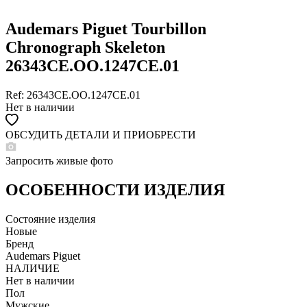
Audemars Piguet Tourbillon
Chronograph Skeleton
26343CE.OO.1247CE.01
Ref: 26343CE.OO.1247CE.01
Нет в наличии
ОБСУДИТЬ ДЕТАЛИ И ПРИОБРЕСТИ
WHATSAPP
TELEGRAM
Запросить живые фото
DIRECT
ПОЗВОНИТЬ
ОСОБЕННОСТИ ИЗДЕЛИЯ
ЗАПРОС ЗВОНКА
Состояние изделия
Новые
Бренд
Audemars Piguet
НАЛИЧИЕ
Нет в наличии
Пол
Мужские