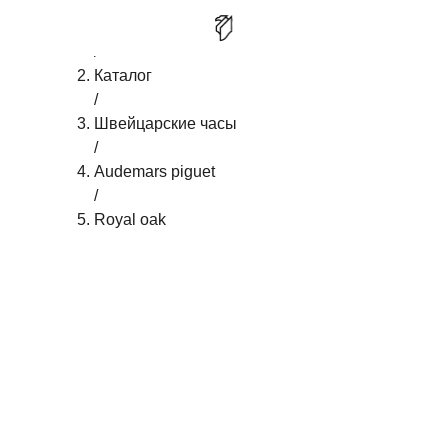
Главная
AUDEMARS PIGUET ROYAL OAK
/
КУПИТЬ
SELFWINDING
Каталог
/
Швейцарские часы
/
Audemars piguet
/
Royal oak