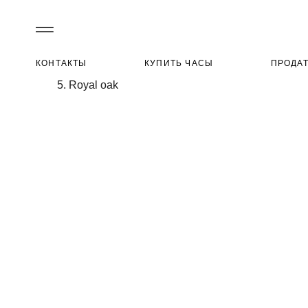
Главная
/
Каталог
/
Швейцарские часы
/
КОНТАКТЫ
КУПИТЬ ЧАСЫ
ПРОДА
Audemars piguet
/
AUDEMARS PIGUET ROYAL OAK CHRONOGRA
Royal oak
41 мм