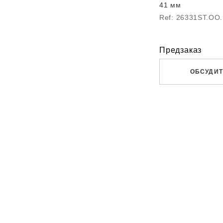
41 мм
Ref: 26331ST.OO
Предзаказ
ОБСУДИТ
WHATS
TELEG
DIRECT
ПОЗВО
ЗАПРО