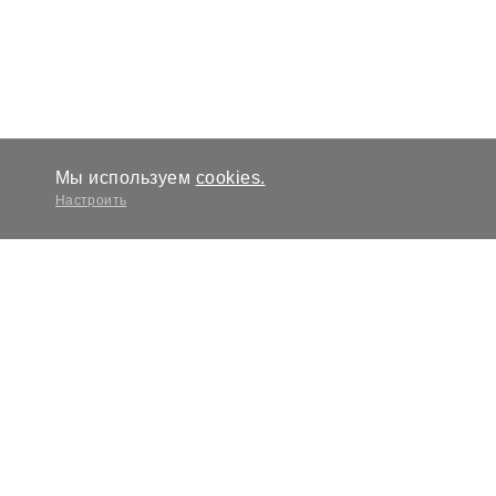
Мы используем
cookies.
Настроить
Запросить живые
фото