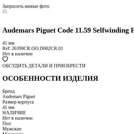
Запросить живые фото
Audemars Piguet Code 11.59 Selfwinding
41 мм
Ref: 26399CR.OO.D002CR.01
Нет в наличии
ОБСУДИТЬ ДЕТАЛИ И ПРИОБРЕСТИ
WHATSAPP
TELEGRAM
DIRECT
ПОЗВОНИТЬ
ОСОБЕННОСТИ ИЗДЕЛИЯ
ЗАПРОС ЗВОНКА
Бренд
Audemars Piguet
Размер корпуса
41 мм
НАЛИЧИЕ
Нет в наличии
Пол
Мужские