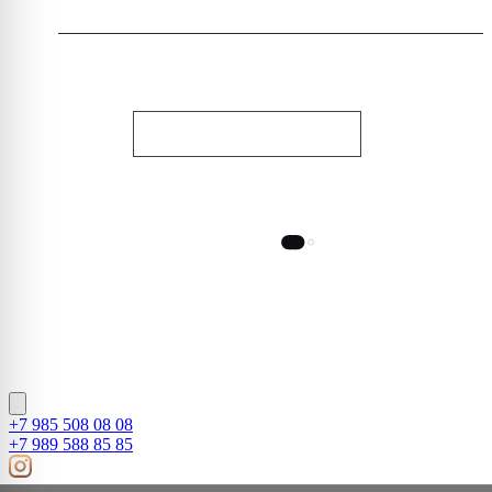
СВЯЗАТЬСЯ С НАМИ
НОЧНОЙ СТИЛЬ
© 2010-2026, Dauri Club. Все права защищены
Designed by Tamirlan
+7 985 508 08 08
+7 989 588 85 85