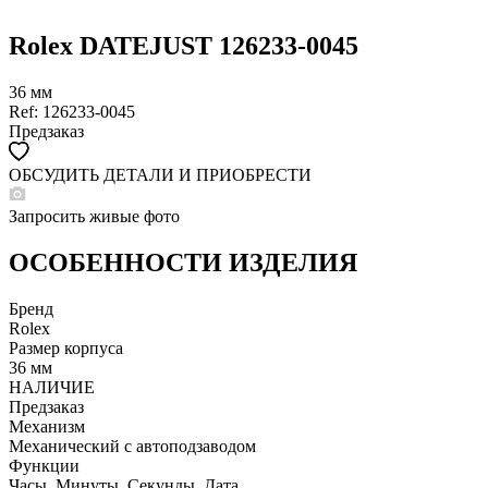
Rolex DATEJUST 126233-0045
36 мм
Ref: 126233-0045
Предзаказ
ОБСУДИТЬ ДЕТАЛИ И ПРИОБРЕСТИ
WHATSAPP
TELEGRAM
Запросить живые фото
DIRECT
ПОЗВОНИТЬ
ОСОБЕННОСТИ ИЗДЕЛИЯ
ЗАПРОС ЗВОНКА
Бренд
Rolex
Размер корпуса
36 мм
НАЛИЧИЕ
Предзаказ
Механизм
Механический с автоподзаводом
Функции
Часы, Минуты, Секунды, Дата