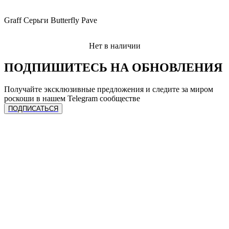
Graff Серьги Butterfly Pave
Нет в наличии
ПОДПИШИТЕСЬ НА ОБНОВЛЕНИЯ
Получайте эксклюзивные предложения и следите за миром
роскоши в нашем Telegram сообществе
ПОДПИСАТЬСЯ
ЧАСЫ
Сделать предзаказ
УСЛУГИ
Спец. предложения
Каталог часов
Все бренды
Продать лот
Продать часы
КОЛЛЕКЦИЯ
Трейд-ин
Трейд-ин
Ремонт