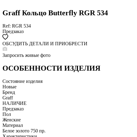
Graff Кольцо Butterfly RGR 534
Ref: RGR 534
Предзаказ
ОБСУДИТЬ ДЕТАЛИ И ПРИОБРЕСТИ
WHATSAPP
TELEGRAM
Запросить живые фото
DIRECT
ПОЗВОНИТЬ
ОСОБЕННОСТИ ИЗДЕЛИЯ
ЗАПРОС ЗВОНКА
Состояние изделия
Новые
Бренд
Graff
НАЛИЧИЕ
Предзаказ
Пол
Женские
Материал
Белое золото 750 пр.
Характеристики