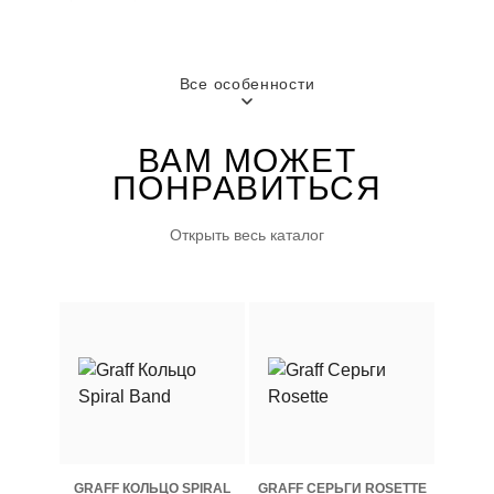
кораллового цвета,
Розовое золото
Все особенности
ВЕС
ГОРОД
9.27 г
ВАМ МОЖЕТ
Москва
ПОНРАВИТЬСЯ
ПОЛ
Открыть весь каталог
Женские
GRAFF КОЛЬЦО SPIRAL
GRAFF СЕРЬГИ ROSETTE