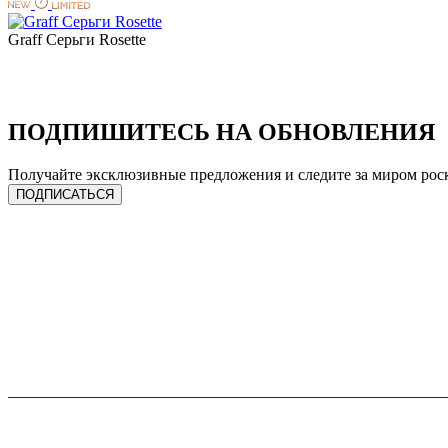
Graff Серьги Rosette
ПОДПИШИТЕСЬ НА ОБНОВЛЕНИЯ
Получайте эксклюзивные предложения и следите за миром рос
ПОДПИСАТЬСЯ
ЧАСЫ
УСЛУГИ
Сделать предзаказ
Продать лот
Спец. предложения
Трейд-ин
Каталог часов
Ремонт
Все бренды
Онлайн оценка
Продать часы
Подписка на гарантию
Трейд-ин