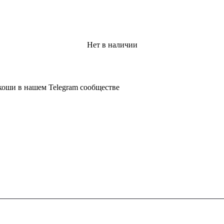
Нет в наличии
коши в нашем Telegram сообществе
КОЛЛЕКЦИЯ
КОМП
Rolex
О нас
Audemar's Piguet
Наши по
Patek Philippe
Политик
Richard Mille
Cartier