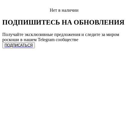
Нет в наличии
ПОДПИШИТЕСЬ НА ОБНОВЛЕНИЯ
Получайте эксклюзивные предложения и следите за миром
роскоши в нашем Telegram сообществе
ПОДПИСАТЬСЯ
ЧАСЫ
Сделать предзаказ
УСЛУГИ
Спец. предложения
Каталог часов
Все бренды
Продать лот
Продать часы
КОЛЛЕКЦИЯ
Трейд-ин
Трейд-ин
Ремонт
Онлайн оценка
Rolex
Подписка на гарантию
КОМПАНИЯ
Audemar’s Piguet
Patek Philippe