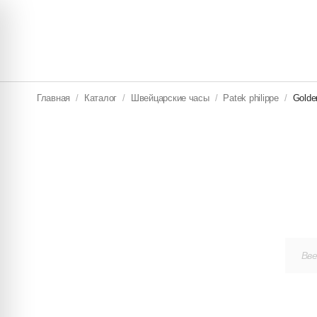
КОНТАКТЫ
КУПИТЬ ЧАСЫ
ПРОДА
Главная
/
Каталог
/
Швейцарские часы
/
Patek philippe
/
Golden