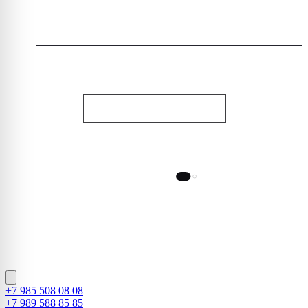
WHATSAPP
СВЯЗАТЬСЯ С НАМИ
НОЧНОЙ СТИЛЬ
© 2010-2026, Dauri Club. Все права защищены
Designed by Tamirlan
+7 985 508 08 08
+7 989 588 85 85