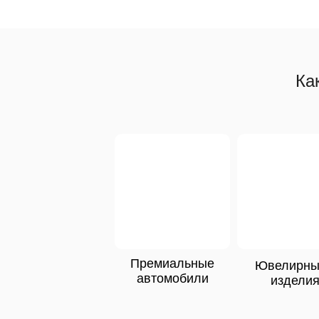
Ка
Премиальные
Ювелирн
автомобили
издели