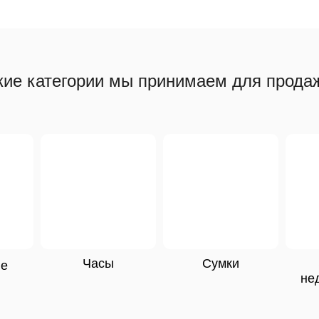
кие категории мы принимаем для прода
Часы
Сумки
ые
не
я