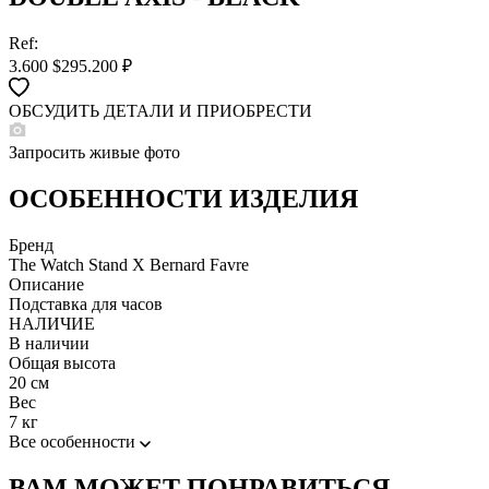
Ref:
3.600
$
295.200 ₽
ОБСУДИТЬ ДЕТАЛИ И ПРИОБРЕСТИ
WHATSAPP
TELEGRAM
Запросить живые фото
DIRECT
ПОЗВОНИТЬ
ОСОБЕННОСТИ ИЗДЕЛИЯ
ЗАПРОС ЗВОНКА
Бренд
The Watch Stand X Bernard Favre
Описание
Подставка для часов
НАЛИЧИЕ
В наличии
Общая высота
20 см
Вес
7 кг
Все особенности
ВАМ МОЖЕТ ПОНРАВИТЬСЯ