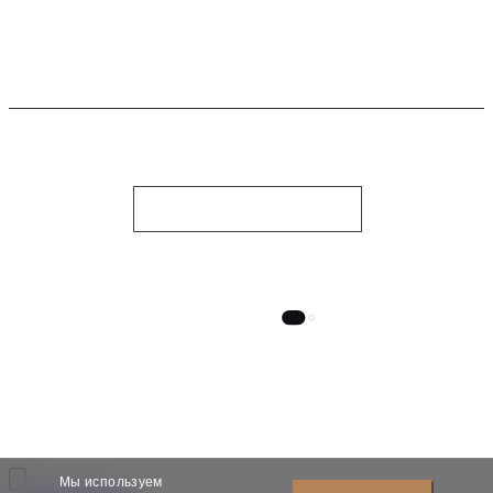
TIKTOK
TELEGRAM CHANNEL
PINTEREST
WHATSAPP
СВЯЗАТЬСЯ С НАМИ
НОЧНОЙ СТИЛЬ
© 2010-2026, Dauri Club. Все права защищены
Designed by Tamirlan
Мы используем