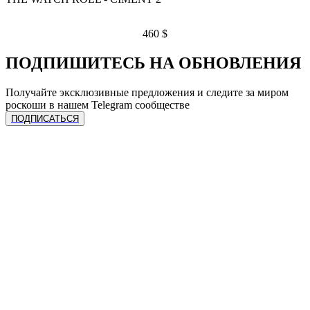
460
$
ПОДПИШИТЕСЬ НА ОБНОВЛЕНИЯ
Получайте эксклюзивные предложения и следите за миром
роскоши в нашем Telegram сообществе
ПОДПИСАТЬСЯ
ЧАСЫ
Сделать предзаказ
УСЛУГИ
Спец. предложения
Каталог часов
Все бренды
Продать лот
Продать часы
КОЛЛЕКЦИЯ
Трейд-ин
Трейд-ин
Ремонт
Онлайн оценка
Rolex
Подписка на гарантию
КОМПАНИЯ
Audemar’s Piguet