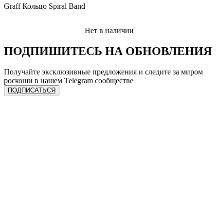
Graff Кольцо Spiral Band
Нет в наличии
ПОДПИШИТЕСЬ НА ОБНОВЛЕНИЯ
Получайте эксклюзивные предложения и следите за миром
роскоши в нашем Telegram сообществе
ПОДПИСАТЬСЯ
ЧАСЫ
Сделать предзаказ
УСЛУГИ
Спец. предложения
Каталог часов
Все бренды
Продать лот
Продать часы
КОЛЛЕКЦИЯ
Трейд-ин
Трейд-ин
Ремонт
Онлайн оценка
Rolex
Подписка на гарантию
КОМПАНИЯ