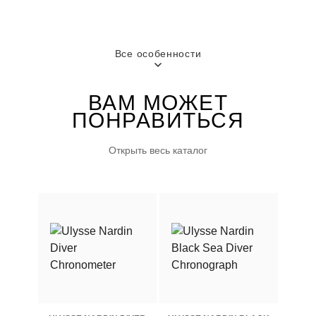
ЗАПАС ХОДА
ВОДОНЕПРОНИЦАЕМОСТЬ
Все особенности
70 часов
300 м
ВАМ МОЖЕТ
ГОРОД
ДОПОЛНИТЕЛЬНОЕ
ПОНРАВИТЬСЯ
Москва
ОПИСАНИЕ
55.500 $
Открыть весь каталог