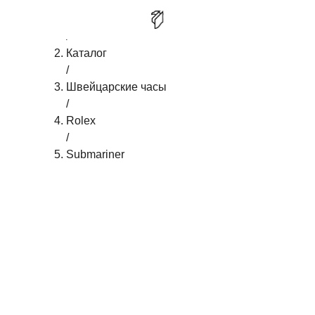
Главная
/
ROLEX SUBMARINER DATE
КУПИТЬ
Каталог
/
Швейцарские часы
/
Rolex
/
Submariner