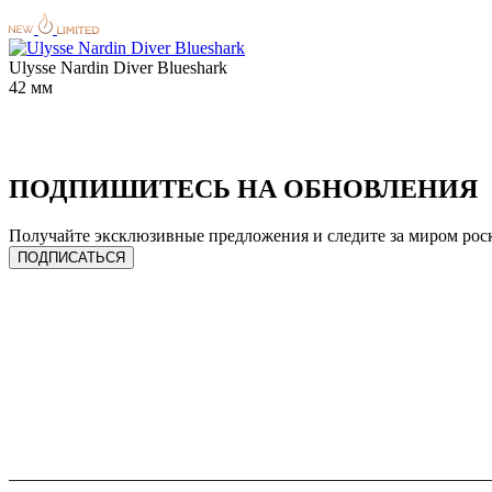
Ulysse Nardin Diver Blueshark
42 мм
ПОДПИШИТЕСЬ НА ОБНОВЛЕНИЯ
Получайте эксклюзивные предложения и следите за миром рос
ПОДПИСАТЬСЯ
ЧАСЫ
УСЛУГИ
Сделать предзаказ
Продать лот
Спец. предложения
Трейд-ин
Каталог часов
Ремонт
Все бренды
Онлайн оценка
Продать часы
Подписка на гарантию
Трейд-ин