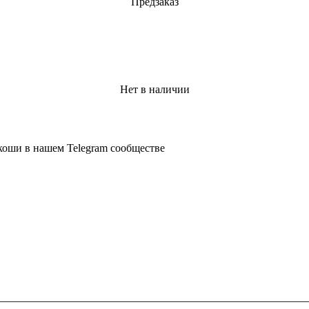
Предзаказ
Нет в наличии
коши в нашем Telegram сообществе
КОЛЛЕКЦИЯ
КОМП
Rolex
О нас
Audemar's Piguet
Наши по
Patek Philippe
Политик
Richard Mille
Cartier