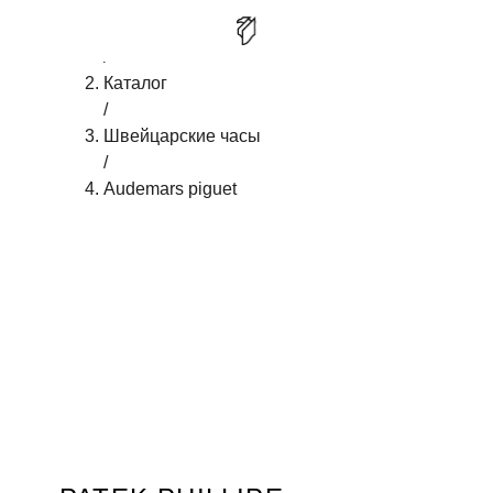
Главная
/
PATEK PHILLIPE GONDOLO VINTAGE
КУПИТЬ
Каталог
/
Швейцарские часы
/
Audemars piguet