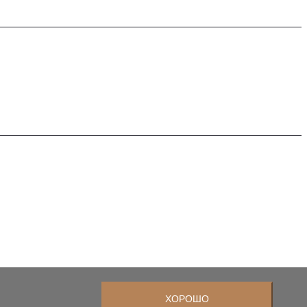
а конфиденциальности
ANNEL
PINTEREST
WHATSAPP
ХОРОШО