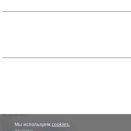
Каталог часов
Ремонт
Все бренды
Онлайн оценка
Продать часы
Подписка на гарантию
Трейд-ин
FACEBOOK
INSTAGRAM
YO
Мы используем
cookies.
+7 985 508 08 08
+7 989 588 85 85
Настроить