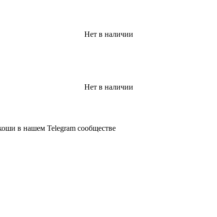
Нет в наличии
Нет в наличии
коши в нашем Telegram сообществе
КОЛЛЕКЦИЯ
КОМП
Rolex
О нас
Audemar's Piguet
Наши по