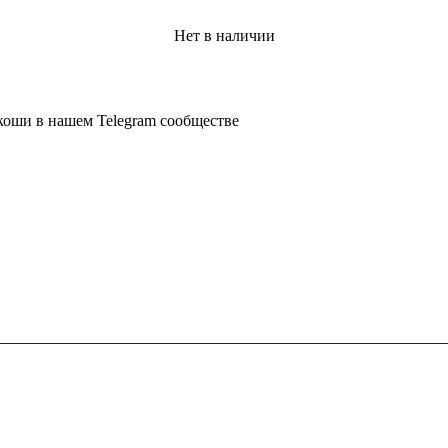
Нет в наличии
коши в нашем Telegram сообществе
КОЛЛЕКЦИЯ
КОМП
Rolex
О нас
Audemar's Piguet
Наши по
Patek Philippe
Политик
Richard Mille
Cartier
UTUBE
TIKTOK
TELEGRAM CH