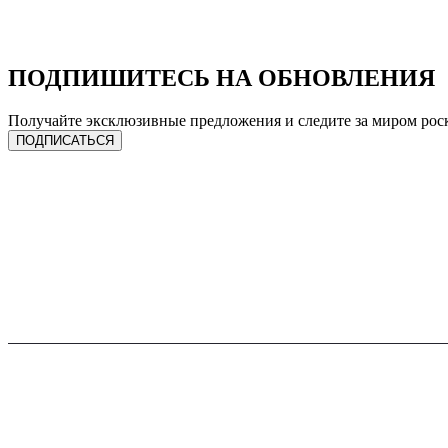
ПОДПИШИТЕСЬ НА ОБНОВЛЕНИЯ
Получайте эксклюзивные предложения и следите за миром рос
ПОДПИСАТЬСЯ
ЧАСЫ
УСЛУГИ
Сделать предзаказ
Продать лот
Спец. предложения
Трейд-ин
Каталог часов
Ремонт
Все бренды
Онлайн оценка
Продать часы
Подписка на гарантию
Трейд-ин
FACEBOOK
INSTAGRAM
YO