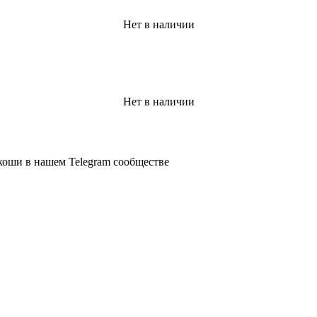
Нет в наличии
Нет в наличии
коши в нашем Telegram сообществе
КОЛЛЕКЦИЯ
КОМП
Rolex
О нас
Audemar's Piguet
Наши по
Patek Philippe
Политик
Richard Mille
Cartier