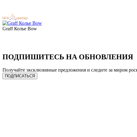
Graff Колье Bow
ПОДПИШИТЕСЬ НА ОБНОВЛЕНИЯ
Получайте эксклюзивные предложения и следите за миром рос
ПОДПИСАТЬСЯ
ЧАСЫ
УСЛУГИ
Сделать предзаказ
Продать лот
Спец. предложения
Трейд-ин
Каталог часов
Ремонт
Все бренды
Онлайн оценка
Продать часы
Подписка на гарантию