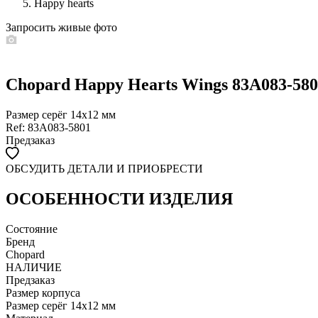
Happy hearts
Запросить живые фото
Chopard Happy Hearts Wings 83A083-58
Размер серёг 14х12 мм
Ref: 83A083-5801
Предзаказ
ОБСУДИТЬ ДЕТАЛИ И ПРИОБРЕСТИ
WHATSAPP
TELEGRAM
DIRECT
ПОЗВОНИТЬ
ОСОБЕННОСТИ ИЗДЕЛИЯ
ЗАПРОС ЗВОНКА
Состояние
Бренд
Chopard
НАЛИЧИЕ
Предзаказ
Размер корпуса
Размер серёг 14х12 мм