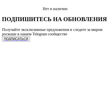
Нет в наличии
ПОДПИШИТЕСЬ НА ОБНОВЛЕНИЯ
Получайте эксклюзивные предложения и следите за миром
роскоши в нашем Telegram сообществе
ПОДПИСАТЬСЯ
ЧАСЫ
Сделать предзаказ
УСЛУГИ
Спец. предложения
Каталог часов
Все бренды
Продать лот
Продать часы
КОЛЛЕКЦИЯ
Трейд-ин
Трейд-ин
Ремонт
Онлайн оценка
Rolex
Подписка на гарантию
КОМПАНИЯ
Audemar’s Piguet
Patek Philippe