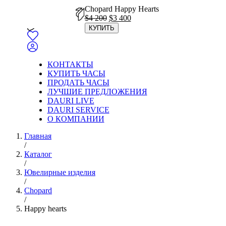
Chopard Happy Hearts
Первоначальная
Текущая
$
4 200
$
3 400
цена
цена:
КУПИТЬ
составляла
$3
$4
400.
200.
КОНТАКТЫ
КУПИТЬ ЧАСЫ
ПРОДАТЬ ЧАСЫ
ЛУЧШИЕ ПРЕДЛОЖЕНИЯ
DAURI LIVE
DAURI SERVICE
О КОМПАНИИ
Главная
/
Каталог
/
Ювелирные изделия
/
Chopard
/
Happy hearts