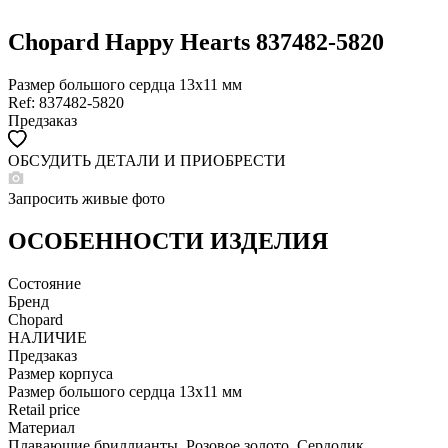
Chopard Happy Hearts 837482-5820
Размер большого сердца 13х11 мм
Ref: 837482-5820
Предзаказ
ОБСУДИТЬ ДЕТАЛИ И ПРИОБРЕСТИ
WHATSAPP
TELEGRAM
Запросить живые фото
DIRECT
ПОЗВОНИТЬ
ОСОБЕННОСТИ ИЗДЕЛИЯ
ЗАПРОС ЗВОНКА
Состояние
Бренд
Chopard
НАЛИЧИЕ
Предзаказ
Размер корпуса
Размер большого сердца 13х11 мм
Retail price
Материал
Плавающие бриллианты, Розовое золото, Сердолик