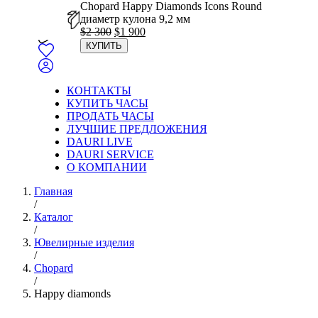
Chopard Happy Diamonds Icons Round
диаметр кулона 9,2 мм
Первоначальная
Текущая
$
2 300
$
1 900
цена
цена:
КУПИТЬ
составляла
$1
$2
900.
300.
КОНТАКТЫ
КУПИТЬ ЧАСЫ
ПРОДАТЬ ЧАСЫ
ЛУЧШИЕ ПРЕДЛОЖЕНИЯ
DAURI LIVE
DAURI SERVICE
О КОМПАНИИ
Главная
/
Каталог
/
Ювелирные изделия
/
Chopard
/
Happy diamonds