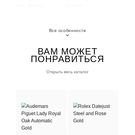
Часы, Минуты,
70 часов
Секунды, Дата
Все особенности
МАТЕРИАЛ КОРПУСА
ВОДОНЕПРОНИЦАЕМОСТЬ
Нержавеющая сталь
50 м
ВАМ МОЖЕТ
ПОНРАВИТЬСЯ
ГОРОД
ПОЛ
Москва
Мужские
Открыть весь каталог