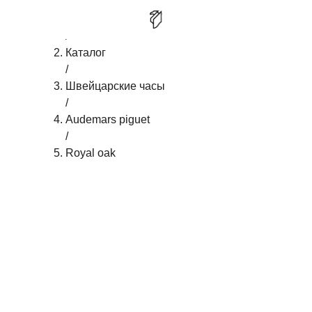
Главная
/
AUDEMARS PIGUET ROYAL OAK
КУПИТЬ
Каталог
/
Швейцарские часы
/
Audemars piguet
/
Royal oak